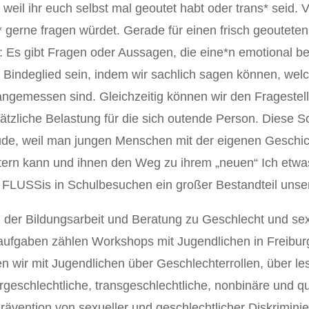
 weil ihr euch selbst mal geoutet habt oder trans* seid. Vi
 gerne fragen würdet. Gerade für einen frisch geoutete
t: Es gibt Fragen oder Aussagen, die eine*n emotional b
n Bindeglied sein, indem wir sachlich sagen können, wel
angemessen sind. Gleichzeitig können wir den Fragestel
tzliche Belastung für die sich outende Person. Diese S
de, weil man jungen Menschen mit der eigenen Geschi
htern kann und ihnen den Weg zu ihrem „neuen“ Ich etw
s FLUSSis in Schulbesuchen ein großer Bestandteil unser
n, der Bildungsarbeit und Beratung zu Geschlecht und sex
taufgaben zählen Workshops mit Jugendlichen in Freibur
n wir mit Jugendlichen über Geschlechterrollen, über le
tergeschlechtliche, transgeschlechtliche, nonbinäre und q
 Prävention von sexueller und geschlechtlicher Diskrimi