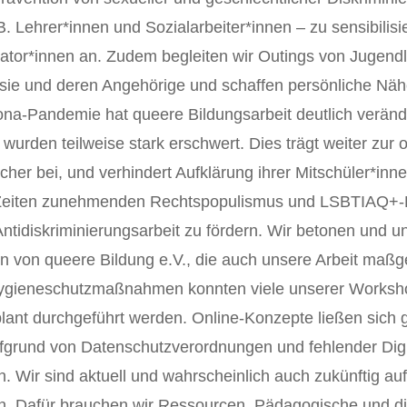
 Lehrer*innen und Sozialarbeiter*innen – zu sensibilisie
ikator*innen an. Zudem begleiten wir Outings von Jugendl
 sie und deren Angehörige und schaffen persönliche Nä
rona-Pandemie hat queere Bildungsarbeit deutlich verän
 wurden teilweise stark erschwert. Dies trägt weiter zur
icher bei, und verhindert Aufklärung ihrer Mitschüler*inn
Zeiten zunehmenden Rechtspopulismus und LSBTIAQ+-Fe
ntidiskriminierungsarbeit zu fördern. Wir betonen und u
n von queere Bildung e.V., die auch unsere Arbeit maßge
ygieneschutzmaßnahmen konnten viele unserer Worksh
plant durchgeführt werden. Online-Konzepte ließen sich
grund von Datenschutzverordnungen und fehlender Digit
n. Wir sind aktuell und wahrscheinlich auch zukünftig auf
n. Dafür brauchen wir Ressourcen. Pädagogische und di