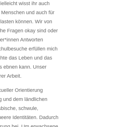
elleicht wisst ihr auch
n Menschen und auch für
elasten können. Wir von
che Fragen okay sind oder
ler*innen Antworten
chulbesuche erfüllen mich
chte das Leben und das
as ebnen kann. Unser
er Arbeit.
ueller Orientierung
g und dem ländlichen
sbische, schwule,
ueere Identitäten. Dadurch
nierung bei. Um erwachsene