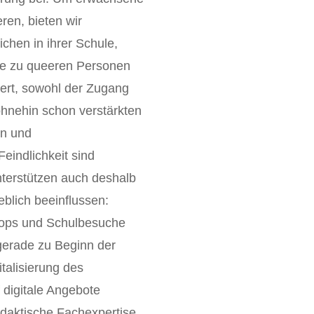
ren, bieten wir
ichen in ihrer Schule,
he zu queeren Personen
dert, sowohl der Zugang
 ohnehin schon verstärkten
en und
indlichkeit sind
nterstützen auch deshalb
blich beeinflussen:
ops und Schulbesuche
 gerade zu Beginn der
alisierung des
 digitale Angebote
daktische Fachexpertise